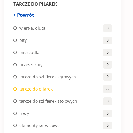
TARCZE DO PILAREK
Powrót
wiertła, dłuta
0
bity
0
mieszadła
0
brzeszczoty
0
tarcze do szlifierek kątowych
0
tarcze do pilarek
22
tarcze do szlifierek stołowych
0
frezy
0
elementy serwisowe
0