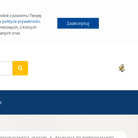
ookie z poziomu Twojej
 w
polityce prywatności
.
Zaakceptuj
netowych, z których
wanych oraz
t
ektronarzędzia, osprzęt
Akcesoria do elektronarzędzi