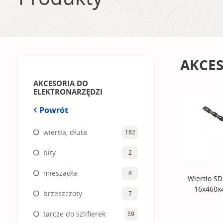
AKCES
AKCESORIA DO
ELEKTRONARZĘDZI
Powrót
wiertła, dłuta
182
bity
2
mieszadła
8
Wiertło SD
16x460
brzeszczoty
7
tarcze do szlifierek
59