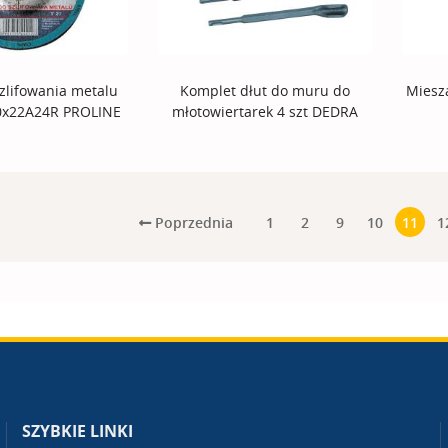
zlifowania metalu
Komplet dłut do muru do
Miesz
.0x22A24R PROLINE
młotowiertarek 4 szt DEDRA
Poprzednia
1
2
9
10
11
1
SZYBKIE LINKI