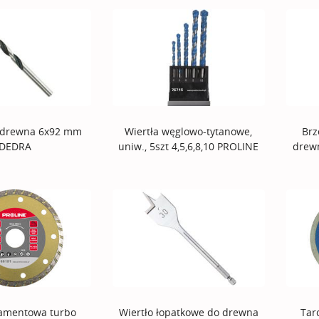
o drewna 6x92 mm
Wiertła węglowo-tytanowe,
Brz
DEDRA
uniw., 5szt 4,5,6,8,10 PROLINE
drew
iamentowa turbo
Wiertło łopatkowe do drewna
Tar