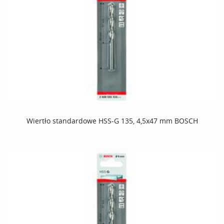
Wiertło standardowe HSS-G 135, 4,5x47 mm BOSCH