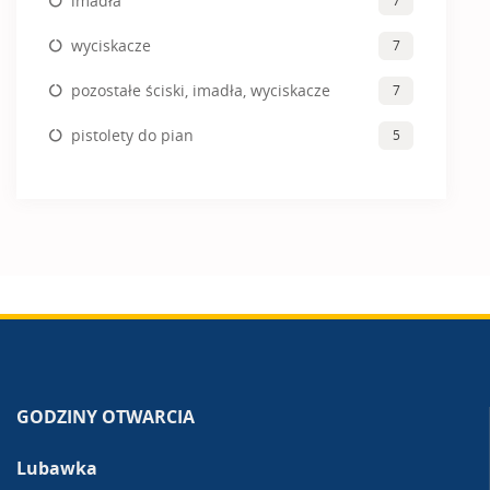
imadła
7
wyciskacze
7
pozostałe ściski, imadła, wyciskacze
7
pistolety do pian
5
GODZINY OTWARCIA
Lubawka