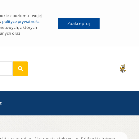
ookie z poziomu Twojej
 w
polityce prywatności
.
Zaakceptuj
netowych, z których
wanych oraz
t
dzia, osprzęt
Narzędzia stołowe
Szlifierki stołowe