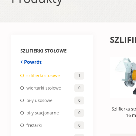
SZLIF
SZLIFIERKI STOŁOWE
Powrót
szlifierki stołowe
1
wiertarki stołowe
0
piły ukosowe
0
Szlifierka s
piły stacjonarne
0
16 
frezarki
0