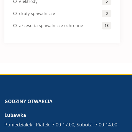
elektrody
5
druty spawalnicze
0
akcesoria spawalnicze ochronne
13
GODZINY OTWARCIA
Lubawka
Poniedziałek - Piątek: 7:00-17:00, Sobota: 7:00-14:00