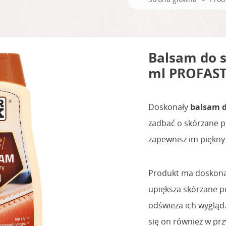
Balsam do 
ml PROFAS
Doskonały
balsam 
zadbać o skórzane p
zapewnisz im piękny 
Produkt ma doskonał
upiększa skórzane po
odświeża ich wygląd
się on również w pr