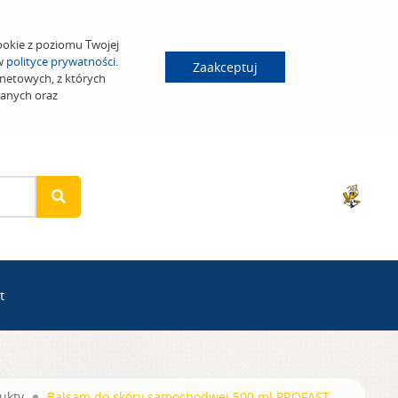
ookie z poziomu Twojej
 w
polityce prywatności
.
Zaakceptuj
netowych, z których
wanych oraz
t
ukty
Balsam do skóry samochodwej 500 ml PROFAST