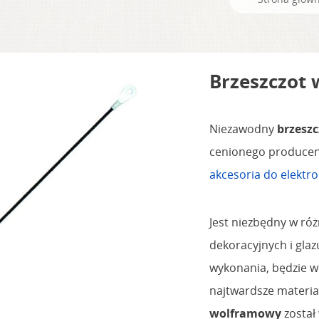
Brzeszczot
Niezawodny
brzesz
cenionego producent
akcesoria do elektr
Jest niezbędny w ró
dekoracyjnych i glazu
wykonania, będzie w 
najtwardsze materiał
wolframowy
został