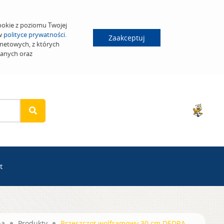
ookie z poziomu Twojej
 w
polityce prywatności
.
Zaakceptuj
netowych, z których
wanych oraz
t
na
Produkty
Brzeszczot wolframowy 30 cm DEDRA