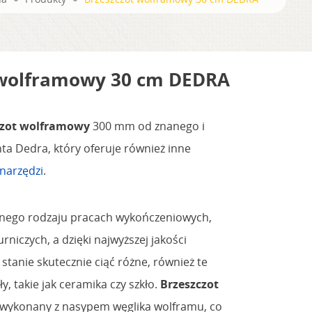
 wolframowy 30 cm DEDRA
czot wolframowy
300 mm od znanego i
a Dedra, który oferuje również inne
onarzędzi
.
żnego rodzaju pracach wykończeniowych,
rniczych, a dzięki najwyższej jakości
stanie skutecznie ciąć różne, również te
y, takie jak ceramika czy szkło.
Brzeszczot
 wykonany z nasypem węglika wolframu, co