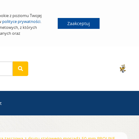
ookie z poziomu Twojej
 w
polityce prywatności
.
Zaakceptuj
netowych, z których
wanych oraz
t
ka tarczowa z drutu stalowego mosiądz 50 mm PROLINE