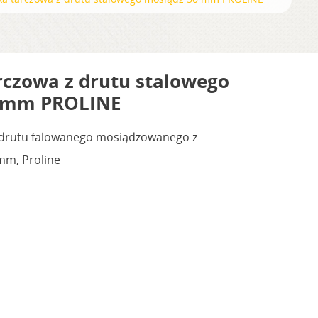
rczowa z drutu stalowego
0 mm PROLINE
z drutu falowanego mosiądzowanego z
m, Proline