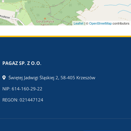
Leaflet
| ©
OpenStreetMap
contributors
PAGAZ SP. Z O.O.
Świętej Jadwigi Śląskiej 2, 58-405 Krzeszów
NIP: 614-160-29-22
REGON: 021447124