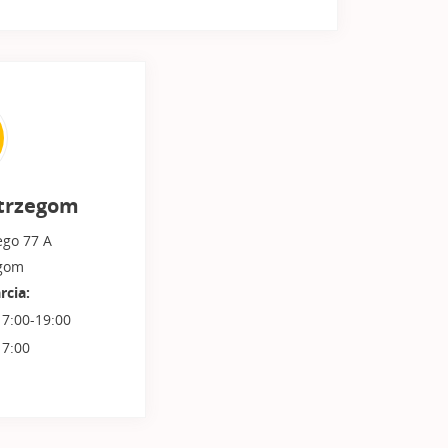
trzegom
ego 77 A
egom
rcia:
 7:00-19:00
17:00