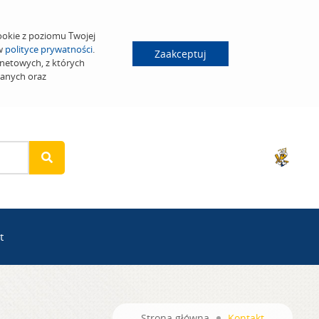
ookie z poziomu Twojej
 w
polityce prywatności
.
Zaakceptuj
netowych, z których
wanych oraz
t
Strona główna
Kontakt