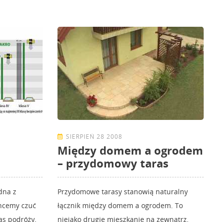
SIERPIEŃ 28 2008
Między domem a ogrodem
– przydomowy taras
dna z
Przydomowe tarasy stanowią naturalny
Chcemy czuć
łącznik między domem a ogrodem. To
as podróży,
niejako drugie mieszkanie na zewnątrz,