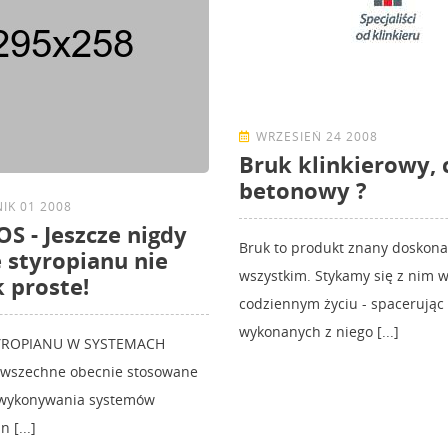
WRZESIEŃ 24 2008
Bruk klinkierowy, 
betonowy ?
IK 01 2008
OS - Jeszcze nigdy
Bruk to produkt znany doskona
e styropianu nie
wszystkim. Stykamy się z nim 
k proste!
codziennym życiu - spacerując
wykonanych z niego [...]
TYROPIANU W SYSTEMACH
wszechne obecnie stosowane
 wykonywania systemów
 [...]