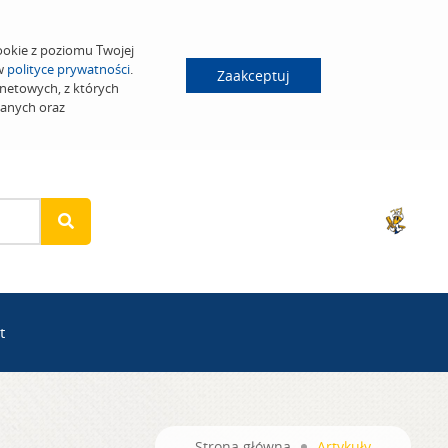
ookie z poziomu Twojej
 w
polityce prywatności
.
Zaakceptuj
netowych, z których
wanych oraz
t
Strona główna
Artykuły