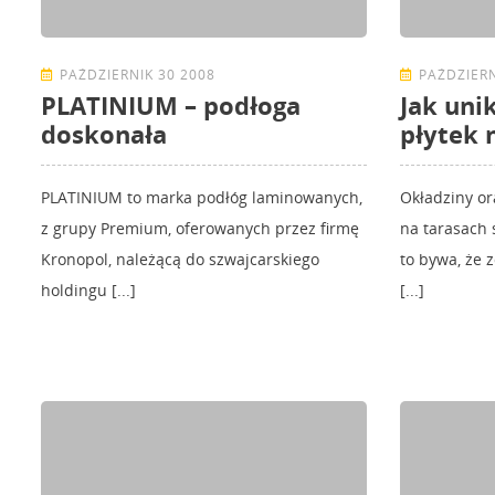
PAŹDZIERNIK 30 2008
PAŹDZIERN
PLATINIUM – podłoga
Jak uni
doskonała
płytek 
PLATINIUM to marka podłóg laminowanych,
Okładziny o
z grupy Premium, oferowanych przez firmę
na tarasach 
Kronopol, należącą do szwajcarskiego
to bywa, że 
holdingu [...]
[...]