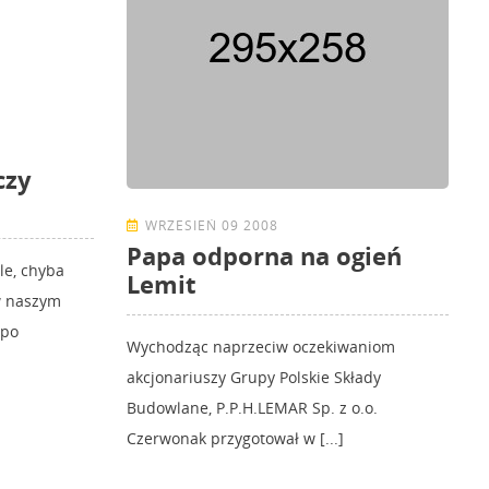
czy
WRZESIEŃ 09 2008
Papa odporna na ogień
le, chyba
Lemit
w naszym
 po
Wychodząc naprzeciw oczekiwaniom
akcjonariuszy Grupy Polskie Składy
Budowlane, P.P.H.LEMAR Sp. z o.o.
Czerwonak przygotował w [...]