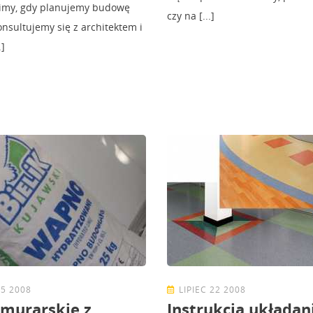
limy, gdy planujemy budowę
czy na [...]
nsultujemy się z architektem i
.]
05 2008
LIPIEC 22 2008
murarskie z
Instrukcja układani