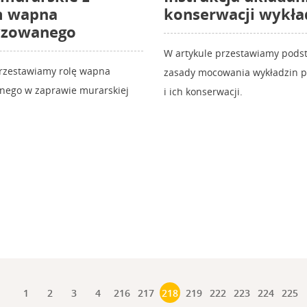
m wapna
konserwacji wykła
yzowanego
W artykule przestawiamy pod
przestawiamy rolę wapna
zasady mocowania wykładzin 
nego w zaprawie murarskiej
i ich konserwacji.
1
2
3
4
216
217
218
219
222
223
224
225