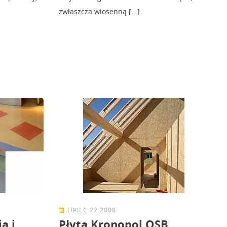
zwłaszcza wiosenną [...]
LIPIEC 22 2008
a i
Płyta Kronopol OSB