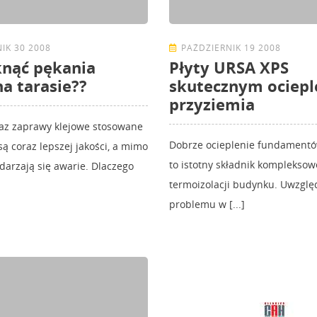
IK 30 2008
PAŹDZIERNIK 19 2008
knąć pękania
Płyty URSA XPS
na tarasie??
skutecznym ociep
przyziemia
raz zaprawy klejowe stosowane
Dobrze ocieplenie fundamentó
są coraz lepszej jakości, a mimo
to istotny składnik kompleksow
zdarzają się awarie. Dlaczego
termoizolacji budynku. Uwzglę
problemu w [...]