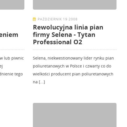
PAŹDZIERNIK 19 2008
Rewolucyjna linia pian
leniem
firmy Selena - Tytan
Professional O2
w lub piwnic
Selena, niekwestionowany lider rynku pian
ej
poliuretanowych w Polsce i czwarty co do
dnienie tego
wielkości producent pian poliuretanowych
na [...]