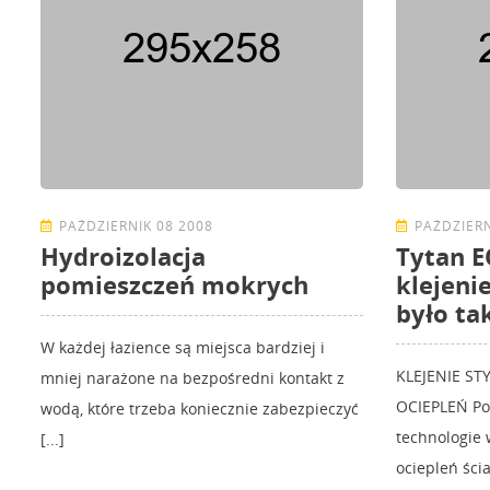
PAŹDZIERNIK 08 2008
PAŹDZIERN
Hydroizolacja
Tytan E
pomieszczeń mokrych
klejeni
było ta
W każdej łazience są miejsca bardziej i
KLEJENIE S
mniej narażone na bezpośredni kontakt z
OCIEPLEŃ Po
wodą, które trzeba koniecznie zabezpieczyć
technologie
[...]
ociepleń ścian